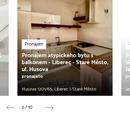
Pronájem
K
Pronájem atypického bytu s
P
balkónem - Liberec - Staré Město,
s
ul. Husova
J
pronajato
p
Husova 1201/65, Liberec I-Staré Město
Ja
2 / 10