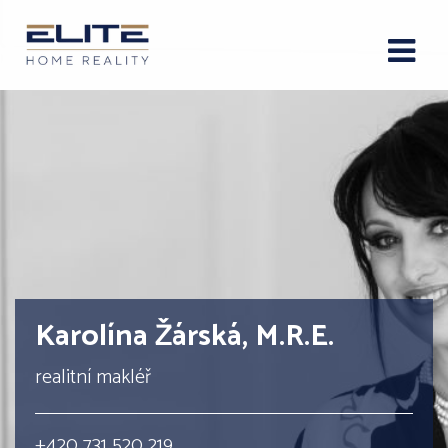
Karolína Žárská, M.R.E.
realitní makléř
+420 731 520 219