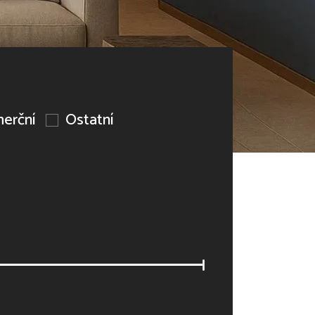
erční
Ostatní