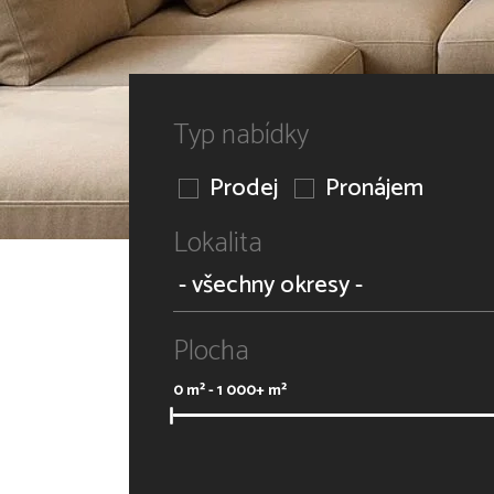
Typ nabídky
Prodej
Pronájem
Lokalita
Plocha
0
m² -
1 000+
m²