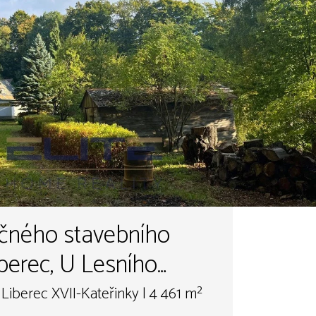
ečného stavebního
berec, U Lesního
 Liberec XVII-Kateřinky | 4 461 m²