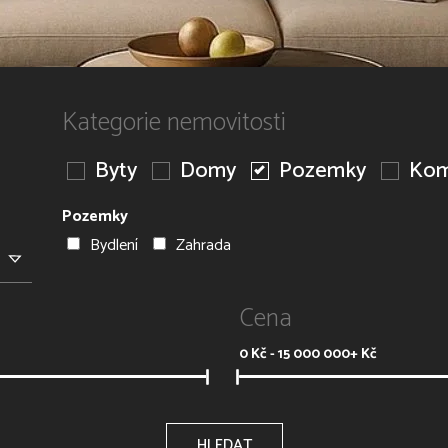
Kategorie nemovitosti
Byty
Domy
Pozemky
Kom
Pozemky
Bydlení
Zahrada
Cena
0
Kč -
15 000 000+
Kč
HLEDAT