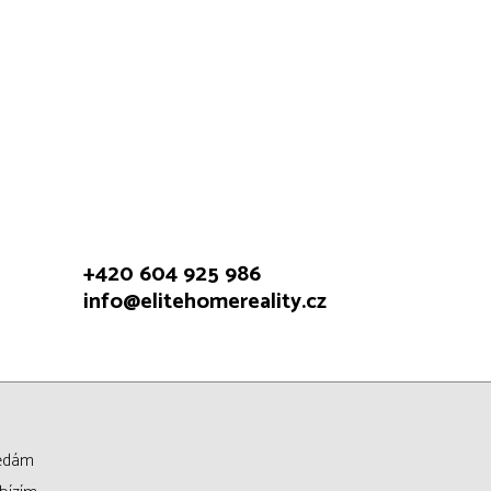
+420 604 925 986
info@elitehomereality.cz
edám