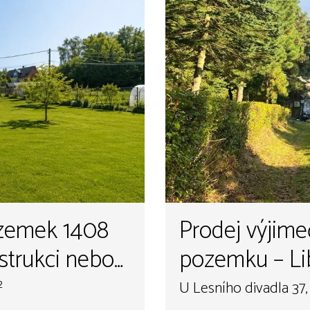
mek 1408
Prodej výjim
strukci nebo
pozemku – Li
divadla, 4 461 m², Liberec XVII-
²
U Lesního divadla 37,