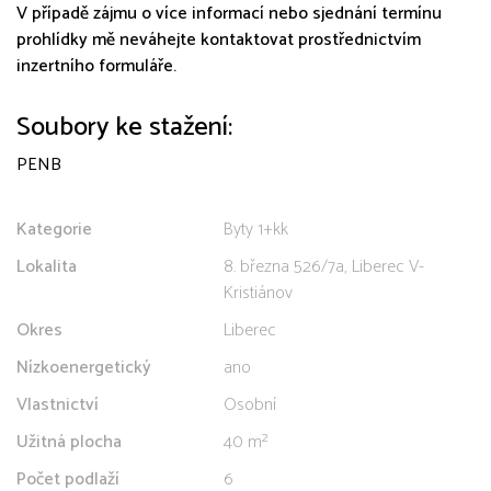
V případě zájmu o více informací nebo sjednání termínu
prohlídky mě neváhejte kontaktovat prostřednictvím
inzertního formuláře.
Soubory ke stažení:
PENB
Kategorie
Byty 1+kk
Lokalita
8. března 526/7a, Liberec V-
Kristiánov
Okres
Liberec
Nízkoenergetický
ano
Vlastnictví
Osobní
Užitná plocha
40 m²
Počet podlaží
6