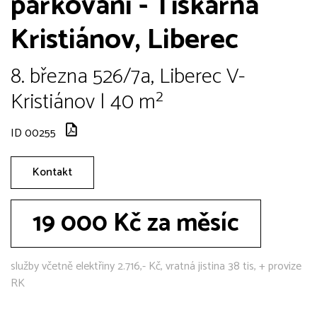
parkování - Tiskárna
Kristiánov, Liberec
8. března 526/7a, Liberec V-
Kristiánov | 40 m²
ID 00255
Kontakt
19 000 Kč za měsíc
služby včetně elektřiny 2.716,- Kč, vratná jistina 38 tis, + provize
RK