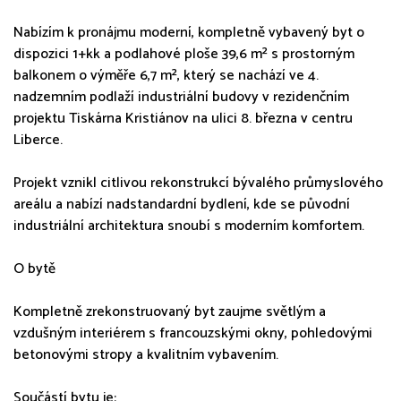
Nabízím k pronájmu moderní, kompletně vybavený byt o
dispozici 1+kk a podlahové ploše 39,6 m² s prostorným
balkonem o výměře 6,7 m², který se nachází ve 4.
nadzemním podlaží industriální budovy v rezidenčním
projektu Tiskárna Kristiánov na ulici 8. března v centru
Liberce.
Projekt vznikl citlivou rekonstrukcí bývalého průmyslového
areálu a nabízí nadstandardní bydlení, kde se původní
industriální architektura snoubí s moderním komfortem.
O bytě
Kompletně zrekonstruovaný byt zaujme světlým a
vzdušným interiérem s francouzskými okny, pohledovými
betonovými stropy a kvalitním vybavením.
Součástí bytu je: