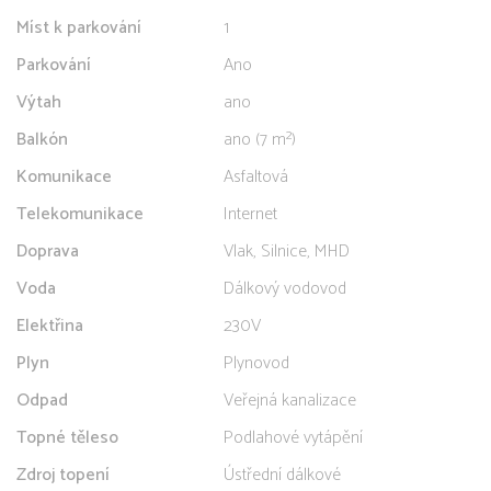
Míst k parkování
1
Parkování
Ano
Výtah
ano
Balkón
ano (7 m²)
Komunikace
Asfaltová
Telekomunikace
Internet
Doprava
Vlak, Silnice, MHD
Voda
Dálkový vodovod
Elektřina
230V
Plyn
Plynovod
Odpad
Veřejná kanalizace
Topné těleso
Podlahové vytápění
Zdroj topení
Ústřední dálkové