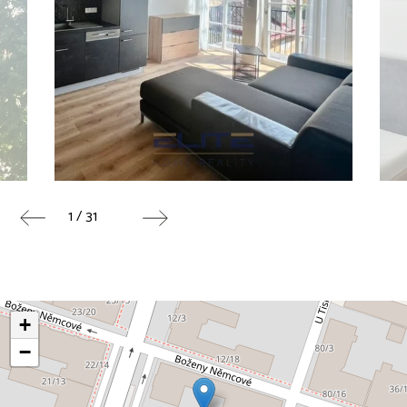
1 / 31
+
−