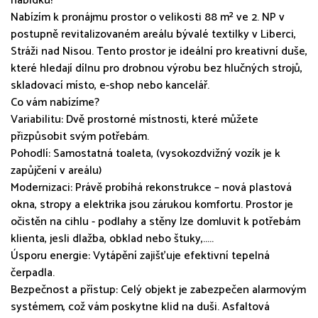
nabídku!
Nabízím k pronájmu prostor o velikosti 88 m² ve 2. NP v
postupně revitalizovaném areálu bývalé textilky v Liberci,
Stráži nad Nisou. Tento prostor je ideální pro kreativní duše,
které hledají dílnu pro drobnou výrobu bez hlučných strojů,
skladovací místo, e-shop nebo kancelář.
Co vám nabízíme?
Variabilitu: Dvě prostorné místnosti, které můžete
přizpůsobit svým potřebám.
Pohodlí: Samostatná toaleta, (vysokozdvižný vozík je k
zapůjčení v areálu)
Modernizaci: Právě probíhá rekonstrukce – nová plastová
okna, stropy a elektrika jsou zárukou komfortu. Prostor je
očistěn na cihlu - podlahy a stěny lze domluvit k potřebám
klienta, jesli dlažba, obklad nebo štuky,.....
Úsporu energie: Vytápění zajišťuje efektivní tepelná
čerpadla.
Bezpečnost a přístup: Celý objekt je zabezpečen alarmovým
systémem, což vám poskytne klid na duši. Asfaltová