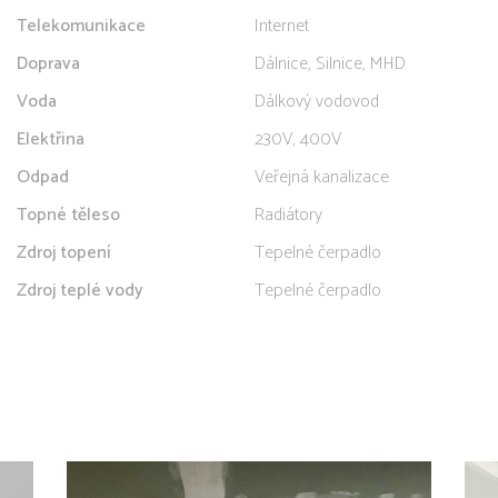
Telekomunikace
Internet
Doprava
Dálnice, Silnice, MHD
Voda
Dálkový vodovod
Elektřina
230V, 400V
Odpad
Veřejná kanalizace
Topné těleso
Radiátory
Zdroj topení
Tepelné čerpadlo
Zdroj teplé vody
Tepelné čerpadlo