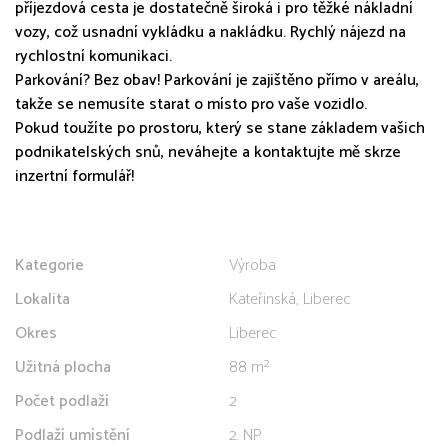
příjezdová cesta je dostatečně široká i pro těžké nákladní
vozy, což usnadní vykládku a nakládku. Rychlý nájezd na
rychlostní komunikaci.
Parkování? Bez obav! Parkování je zajištěno přímo v areálu,
takže se nemusíte starat o místo pro vaše vozidlo.
Pokud toužíte po prostoru, který se stane základem vašich
podnikatelských snů, neváhejte a kontaktujte mě skrze
inzertní formulář!
Kategorie
Výroba
Lokalita
Kateřinská, Liberec
Okres
Liberec
Užitná plocha
88 m²
Počet podlaží
2
Podlaží umístění
2. NP