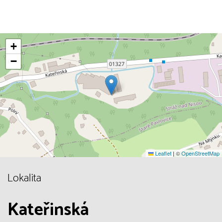
+
−
Leaflet
|
©
OpenStreetMap
Lokalita
Kateřinská