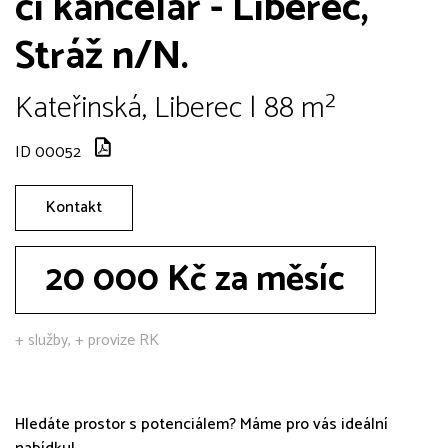
či kancelář - Liberec,
Stráž n/N.
Kateřinská, Liberec | 88 m²
ID 00052
Kontakt
20 000 Kč za měsíc
+ služby, + provize RK
Hledáte prostor s potenciálem? Máme pro vás ideální