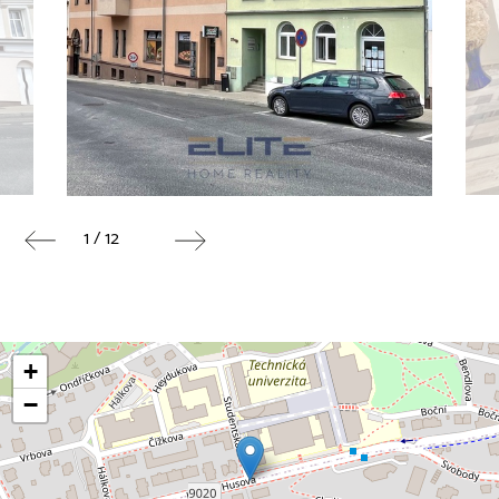
1 / 12
+
−