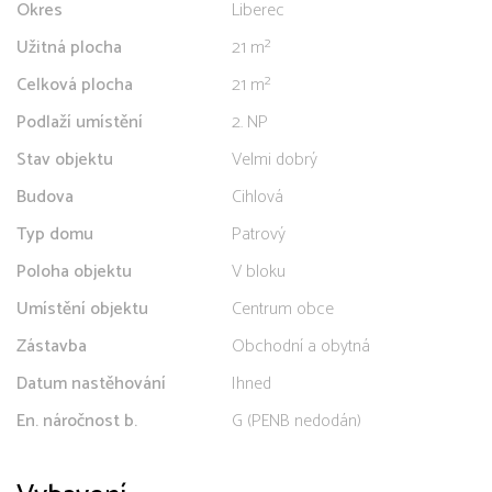
Okres
Liberec
Užitná plocha
21 m²
Celková plocha
21 m²
Podlaží umístění
2. NP
Stav objektu
Velmi dobrý
Budova
Cihlová
Typ domu
Patrový
Poloha objektu
V bloku
Umístění objektu
Centrum obce
Zástavba
Obchodní a obytná
Datum nastěhování
Ihned
En. náročnost b.
G (PENB nedodán)