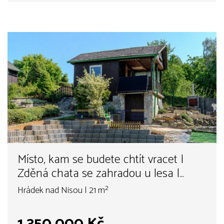
Místo, kam se budete chtít vracet |
Zděná chata se zahradou u lesa |
Hrádek nad Nisou
Hrádek nad Nisou | 21 m²
1 350 000 Kč