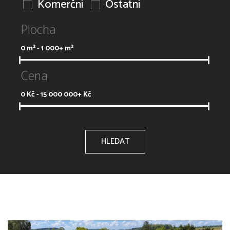
Komerční
Ostatní
Plocha
0
m² -
1 000+
m²
Cena
0
Kč -
15 000 000+
Kč
HLEDAT