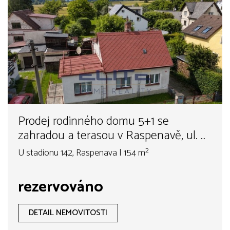
Prodej rodinného domu 5+1 se
zahradou a terasou v Raspenavě, ul. U
stadionu
U stadionu 142, Raspenava | 154 m²
rezervováno
DETAIL NEMOVITOSTI