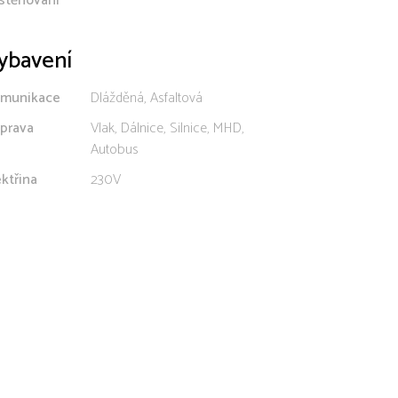
stěhování
ybavení
munikace
Dlážděná, Asfaltová
prava
Vlak, Dálnice, Silnice, MHD,
Autobus
ektřina
230V