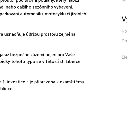
na
prostor pod úrovní podlahy, který nabízí
řadí nebo dalšího sezónního vybavení.
 parkování automobilu, motocyklu či jízdních
V
Ko
erá usnadňuje údržbu prostoru zejména
Do
garáž bezpečné zázemí nejen pro Vaše
El
abídky tohoto typu se v této části Liberce
lší investice a je připravena k okamžitému
hlídce.