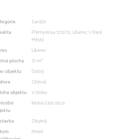
tegorie
Garáže
kalita
Přemyslova 1212/12, Liberec I-Staré
Město
res
Liberec
itná plocha
17 m²
av objektu
Dobrý
dova
Cihlová
loha objektu
V bloku
ístění
Klidná část obce
jektu
stavba
Obytná
tum
Ihned