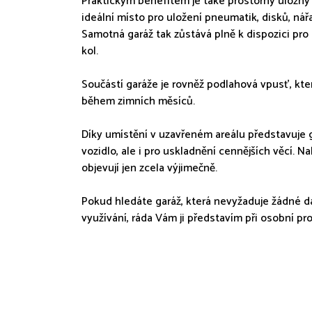
Praktickým benefitem je také prostorný úložný 
ideální místo pro uložení pneumatik, disků, ná
Samotná garáž tak zůstává plně k dispozici pro
kol.
Součástí garáže je rovněž podlahová vpusť, kt
během zimních měsíců.
Díky umístění v uzavřeném areálu představuje 
vozidlo, ale i pro uskladnění cennějších věcí. N
objevují jen zcela výjimečně.
Pokud hledáte garáž, která nevyžaduje žádné da
využívání, ráda Vám ji představím při osobní pro