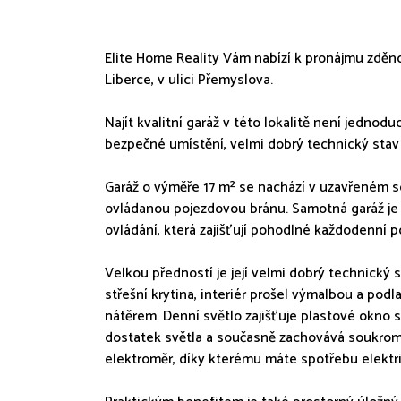
Elite Home Reality Vám nabízí k pronájmu zděno
Liberce, v ulici Přemyslova.
Najít kvalitní garáž v této lokalitě není jednodu
bezpečné umístění, velmi dobrý technický stav a
Garáž o výměře 17 m² se nachází v uzavřeném 
ovládanou pojezdovou bránu. Samotná garáž je
ovládání, která zajišťují pohodlné každodenní p
Velkou předností je její velmi dobrý technický
střešní krytina, interiér prošel výmalbou a po
nátěrem. Denní světlo zajišťuje plastové okno
dostatek světla a současně zachovává soukromí 
elektroměr, díky kterému máte spotřebu elektr