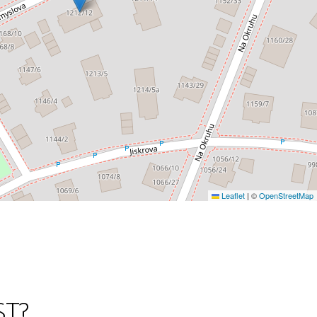
Leaflet
|
©
OpenStreetMap
ST?