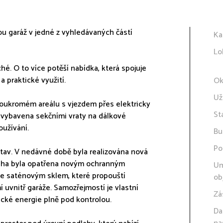
u garáž v jedné z vyhledávaných částí
Ka
Lo
ché. O to více potěší nabídka, která spojuje
 praktické využití.
Ok
Už
soukromém areálu s vjezdem přes elektricky
St
 vybavena sekčními vraty na dálkové
oužívání.
Bu
Po
 stav. V nedávné době byla realizována nová
dlaha byla opatřena novým ochranným
Um
 se saténovým sklem, které propouští
ob
uvnitř garáže. Samozřejmostí je vlastní
Zá
ické energie plně pod kontrolou.
Da