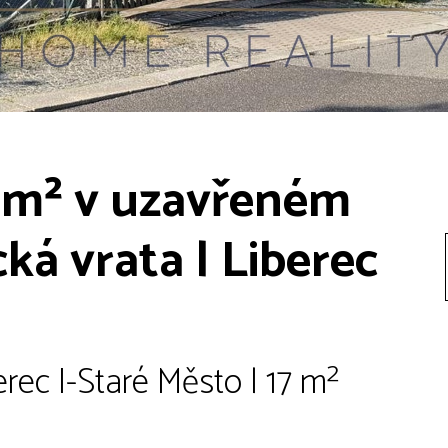
 m² v uzavřeném
cká vrata | Liberec
rec I-Staré Město | 17 m²