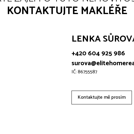
KONTAKTUJTE MAKLÉŘE
LENKA SŮROVÁ,
+420 604 925 986
surova@elitehomereal
IČ: 86755587
Kontaktujte mě prosím