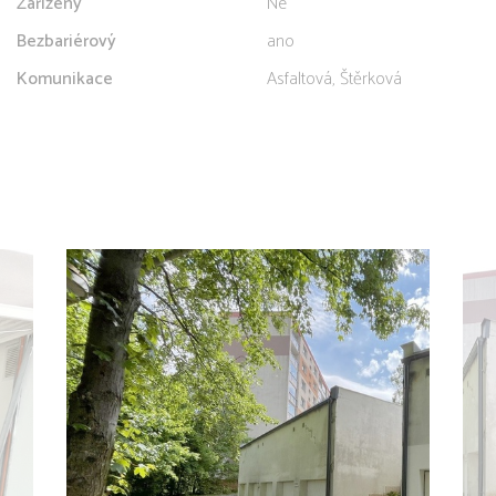
Zařízený
Ne
Bezbariérový
ano
Komunikace
Asfaltová, Štěrková