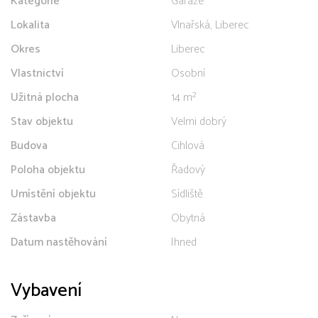
Kategorie
Garáže
Lokalita
Vlnařská, Liberec
Okres
Liberec
Vlastnictví
Osobní
Užitná plocha
14 m²
Stav objektu
Velmi dobrý
Budova
Cihlová
Poloha objektu
Řadový
Umístění objektu
Sídliště
Zástavba
Obytná
Datum nastěhování
Ihned
Vybavení