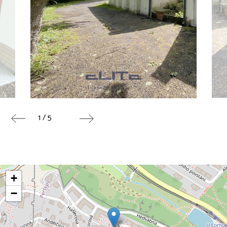
1 / 5
+
−