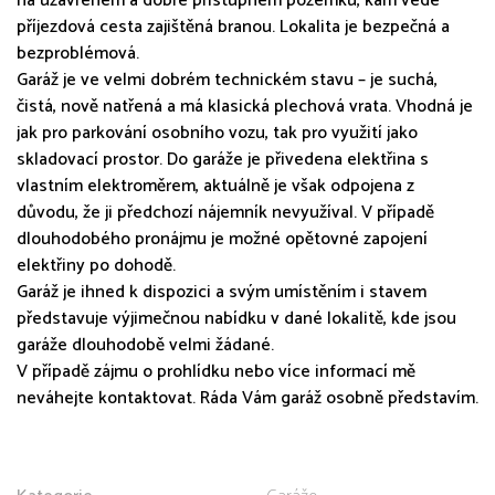
na uzavřeném a dobře přístupném pozemku, kam vede
příjezdová cesta zajištěná branou. Lokalita je bezpečná a
bezproblémová.
Garáž je ve velmi dobrém technickém stavu – je suchá,
čistá, nově natřená a má klasická plechová vrata. Vhodná je
jak pro parkování osobního vozu, tak pro využití jako
skladovací prostor. Do garáže je přivedena elektřina s
vlastním elektroměrem, aktuálně je však odpojena z
důvodu, že ji předchozí nájemník nevyužíval. V případě
dlouhodobého pronájmu je možné opětovné zapojení
elektřiny po dohodě.
Garáž je ihned k dispozici a svým umístěním i stavem
představuje výjimečnou nabídku v dané lokalitě, kde jsou
garáže dlouhodobě velmi žádané.
V případě zájmu o prohlídku nebo více informací mě
neváhejte kontaktovat. Ráda Vám garáž osobně představím.