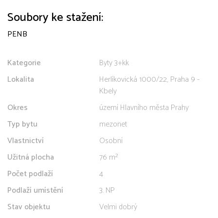
Soubory ke stažení:
PENB
Kategorie
Byty 3+kk
Lokalita
Herlíkovická 1000/22, Praha 9 -
Kbely
Okres
území Hlavního města Prahy
Typ bytu
mezonet
Vlastnictví
Osobní
Užitná plocha
76 m²
Počet podlaží
4
Podlaží umístění
3. NP
Stav objektu
Velmi dobrý