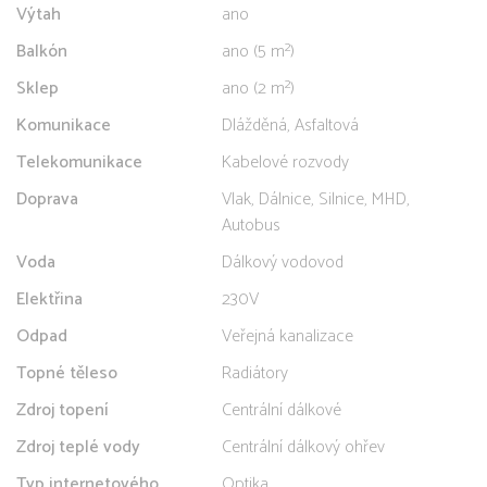
Výtah
ano
Balkón
ano (5 m²)
Sklep
ano (2 m²)
Komunikace
Dlážděná, Asfaltová
Telekomunikace
Kabelové rozvody
Doprava
Vlak, Dálnice, Silnice, MHD,
Autobus
Voda
Dálkový vodovod
Elektřina
230V
Odpad
Veřejná kanalizace
Topné těleso
Radiátory
Zdroj topení
Centrální dálkové
Zdroj teplé vody
Centrální dálkový ohřev
Typ internetového
Optika