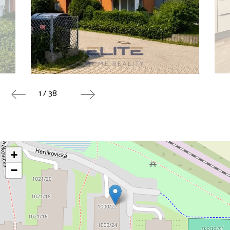
1 / 38
+
−