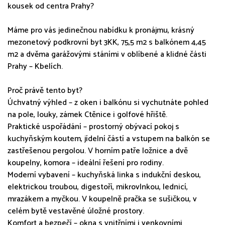
kousek od centra Prahy?
Máme pro vás jedinečnou nabídku k pronájmu, krásný
mezonetový podkrovní byt 3KK, 75,5 m2 s balkónem 4,45
m2 a dvěma garážovými stáními v oblíbené a klidné části
Prahy – Kbelích.
Proč právě tento byt?
Úchvatný výhled – z oken i balkónu si vychutnáte pohled
na pole, louky, zámek Ctěnice i golfové hřiště.
Praktické uspořádání – prostorný obývací pokoj s
kuchyňským koutem, jídelní částí a vstupem na balkón se
zastřešenou pergolou. V horním patře ložnice a dvě
koupelny, komora – ideální řešení pro rodiny.
Moderní vybavení – kuchyňská linka s indukční deskou,
elektrickou troubou, digestoří, mikrovlnkou, lednicí,
mrazákem a myčkou. V koupelně pračka se sušičkou, v
celém bytě vestavěné úložné prostory.
Komfort a bezpečí – okna s vnitřními i venkovními