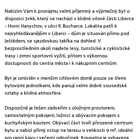
Nabízím Vám k pronájmu velmi příjemný a výjimečný byt o
dispozici 3+kk, který se nachází v klidné vilové části Liberce
– Horní Hanychov, v ulici K Bucharce. Lokalita patří k
nejvyhledávanějším v Liberci – dům je situován přímo pod
Ještědem, se sjezdovkou takřka na dohled. V
bezprostředním okolí najdete lesy, turistické a cyklistické
trasy i zimní sportovní vyžití, přitom s výbornou
dostupností do centra města i k nákupním centrům.
Byt je umístěn v menším cihlovém domě pouze se třemi
bytovými jednotkami, kde panují velmi dobré sousedské
vztahy a klidná atmosféra.
Dispozičně je řešen zádveřím s úložným prostorem,
samostatným pokojem, ložnicí a obývacím pokojem s
kuchyňským koutem. Obývací část tvoří přirozené centrum
bytu a nabízí přímý vstup na terasu o velikosti 9 m², ideální
pro ranní kávu i večerní odpočinek. Koupelna je vybavena