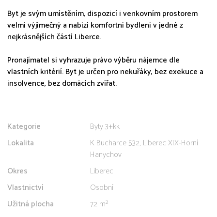
Byt je svým umístěním, dispozicí i venkovním prostorem
velmi výjimečný a nabízí komfortní bydlení v jedné z
nejkrásnějších částí Liberce.
Pronajímatel si vyhrazuje právo výběru nájemce dle
vlastních kritérií. Byt je určen pro nekuřáky, bez exekuce a
insolvence, bez domácích zvířat.
Kategorie
Byty 3+kk
Lokalita
K Bucharce 532, Liberec XIX-Horní
Hanychov
Okres
Liberec
Vlastnictví
Osobní
Užitná plocha
72 m²