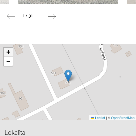
1 / 31
+
−
Leaflet
|
©
OpenStreetMap
Lokalita