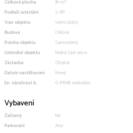
Celková plocha
81 m²
Podlaží umístění
2. NP
Stav objektu
Velmi dobrý
Budova
Cihlová
Poloha objektu
Samostatný
Umístění objektu
Klidná část obce
Zástavba
Obytná
Datum nastěhování
Ihned
En. náročnost b.
G (PENB nedodán)
Vybavení
Zařízený
Ne
Parkování
Ano