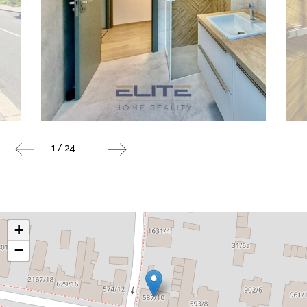
1 / 24
+
−