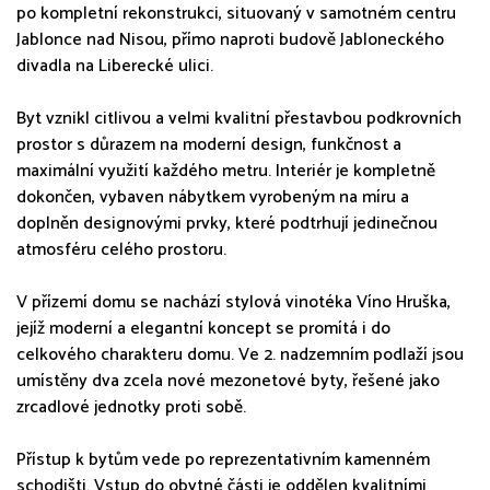
po kompletní rekonstrukci, situovaný v samotném centru
Jablonce nad Nisou, přímo naproti budově Jabloneckého
divadla na Liberecké ulici.
Byt vznikl citlivou a velmi kvalitní přestavbou podkrovních
prostor s důrazem na moderní design, funkčnost a
maximální využití každého metru. Interiér je kompletně
dokončen, vybaven nábytkem vyrobeným na míru a
doplněn designovými prvky, které podtrhují jedinečnou
atmosféru celého prostoru.
V přízemí domu se nachází stylová vinotéka Víno Hruška,
jejíž moderní a elegantní koncept se promítá i do
celkového charakteru domu. Ve 2. nadzemním podlaží jsou
umístěny dva zcela nové mezonetové byty, řešené jako
zrcadlové jednotky proti sobě.
Přístup k bytům vede po reprezentativním kamenném
schodišti. Vstup do obytné části je oddělen kvalitními