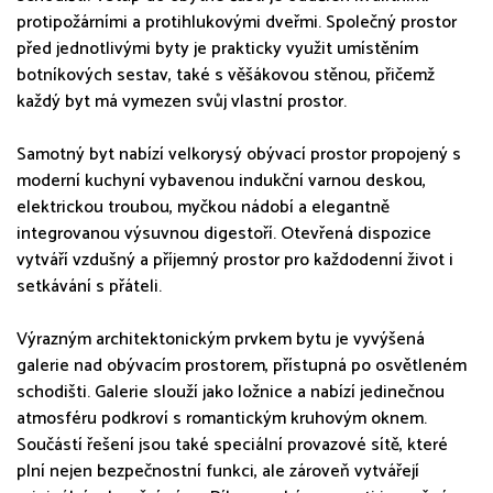
protipožárními a protihlukovými dveřmi. Společný prostor
před jednotlivými byty je prakticky využit umístěním
botníkových sestav, také s věšákovou stěnou, přičemž
každý byt má vymezen svůj vlastní prostor.
Samotný byt nabízí velkorysý obývací prostor propojený s
moderní kuchyní vybavenou indukční varnou deskou,
elektrickou troubou, myčkou nádobí a elegantně
integrovanou výsuvnou digestoří. Otevřená dispozice
vytváří vzdušný a příjemný prostor pro každodenní život i
setkávání s přáteli.
Výrazným architektonickým prvkem bytu je vyvýšená
galerie nad obývacím prostorem, přístupná po osvětleném
schodišti. Galerie slouží jako ložnice a nabízí jedinečnou
atmosféru podkroví s romantickým kruhovým oknem.
Součástí řešení jsou také speciální provazové sítě, které
plní nejen bezpečnostní funkci, ale zároveň vytvářejí