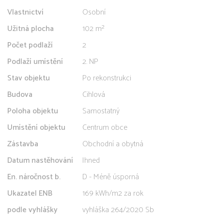
Vlastnictví
Osobní
Užitná plocha
102 m²
Počet podlaží
2
Podlaží umístění
2. NP
Stav objektu
Po rekonstrukci
Budova
Cihlová
Poloha objektu
Samostatný
Umístění objektu
Centrum obce
Zástavba
Obchodní a obytná
Datum nastěhování
Ihned
En. náročnost b.
D - Méně úsporná
Ukazatel ENB
169 kWh/m2 za rok
podle vyhlášky
vyhláška 264/2020 Sb