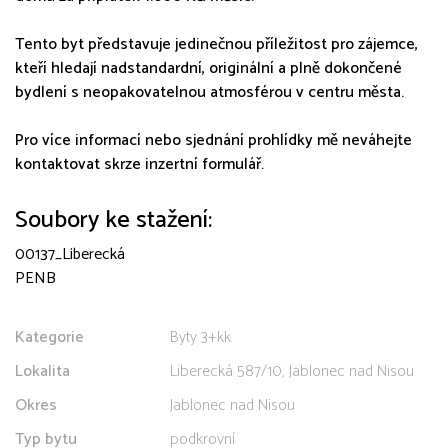
Tento byt představuje jedinečnou příležitost pro zájemce,
kteří hledají nadstandardní, originální a plně dokončené
bydlení s neopakovatelnou atmosférou v centru města.
Pro více informací nebo sjednání prohlídky mě neváhejte
kontaktovat skrze inzertní formulář.
Soubory ke stažení:
00137_Liberecká
PENB
Kategorie
Byty 3+kk
Lokalita
Liberecká 587/10, Jablonec nad Nisou
Okres
Jablonec nad Nisou
Typ bytu
podkrovní