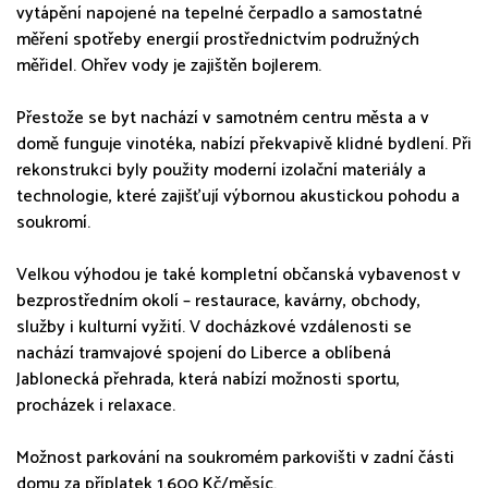
vytápění napojené na tepelné čerpadlo a samostatné
měření spotřeby energií prostřednictvím podružných
měřidel. Ohřev vody je zajištěn bojlerem.
Přestože se byt nachází v samotném centru města a v
domě funguje vinotéka, nabízí překvapivě klidné bydlení. Při
rekonstrukci byly použity moderní izolační materiály a
technologie, které zajišťují výbornou akustickou pohodu a
soukromí.
Velkou výhodou je také kompletní občanská vybavenost v
bezprostředním okolí – restaurace, kavárny, obchody,
služby i kulturní vyžití. V docházkové vzdálenosti se
nachází tramvajové spojení do Liberce a oblíbená
Jablonecká přehrada, která nabízí možnosti sportu,
procházek i relaxace.
Možnost parkování na soukromém parkovišti v zadní části
domu za příplatek 1.600 Kč/měsíc.