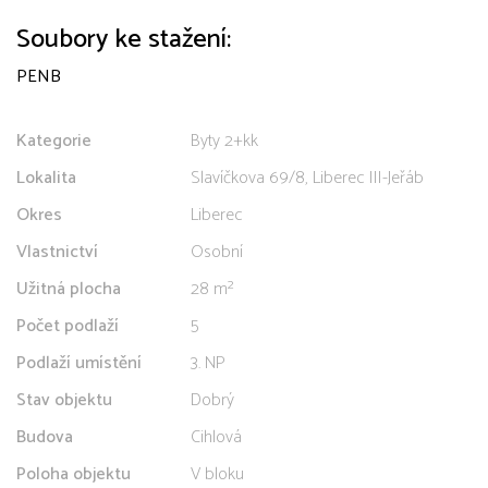
Soubory ke stažení:
PENB
Kategorie
Byty 2+kk
Lokalita
Slavíčkova 69/8, Liberec III-Jeřáb
Okres
Liberec
Vlastnictví
Osobní
Užitná plocha
28 m²
Počet podlaží
5
Podlaží umístění
3. NP
Stav objektu
Dobrý
Budova
Cihlová
Poloha objektu
V bloku