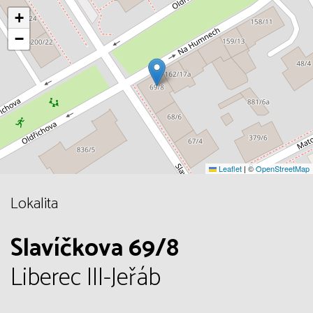
+
−
Leaflet
|
©
OpenStreetMap
Lokalita
Slavíčkova 69/8
Liberec III-Jeřáb