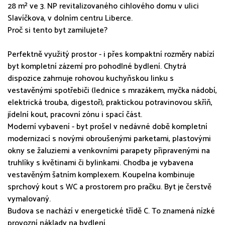
28 m² ve 3. NP revitalizovaného cihlového domu v ulici
Slavíčkova, v dolním centru Liberce.
Proč si tento byt zamilujete?
Perfektně využitý prostor - i přes kompaktní rozměry nabízí
byt kompletní zázemí pro pohodlné bydlení. Chytrá
dispozice zahrnuje rohovou kuchyňskou linku s
vestavěnými spotřebiči (lednice s mrazákem, myčka nádobí,
elektrická trouba, digestoř), praktickou potravinovou skříň,
jídelní kout, pracovní zónu i spací část.
Moderní vybavení - byt prošel v nedávné době kompletní
modernizací s novými obroušenými parketami, plastovými
okny se žaluziemi a venkovními parapety připravenými na
truhlíky s květinami či bylinkami. Chodba je vybavena
vestavěným šatním komplexem. Koupelna kombinuje
sprchový kout s WC a prostorem pro pračku. Byt je čerstvě
vymalovaný.
Budova se nachází v energetické třídě C. To znamená nízké
provozní náklady na bydlení.