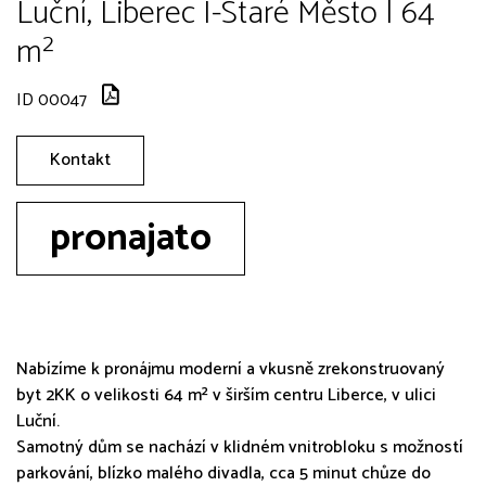
Luční, Liberec I-Staré Město | 64
m²
ID 00047
Kontakt
pronajato
Nabízíme k pronájmu moderní a vkusně zrekonstruovaný
byt 2KK o velikosti 64 m² v širším centru Liberce, v ulici
Luční.
Samotný dům se nachází v klidném vnitrobloku s možností
parkování, blízko malého divadla, cca 5 minut chůze do