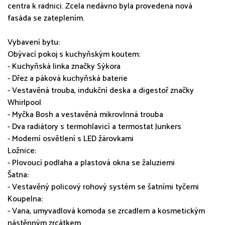
centra k radnici. Zcela nedávno byla provedena nová
fasáda se zateplením.
Vybavení bytu:
Obývací pokoj s kuchyňským koutem:
- Kuchyňská linka značky Sýkora
- Dřez a páková kuchyňská baterie
- Vestavěná trouba, indukční deska a digestoř značky
Whirlpool
- Myčka Bosh a vestavěná mikrovlnná trouba
- Dva radiátory s termohlavicí a termostat Junkers
- Moderní osvětlení s LED žárovkami
Ložnice:
- Plovoucí podlaha a plastová okna se žaluziemi
Šatna:
- Vestavěný policový rohový systém se šatními tyčemi
Koupelna:
- Vana, umyvadlová komoda se zrcadlem a kosmetickým
nástěnným zrcátkem