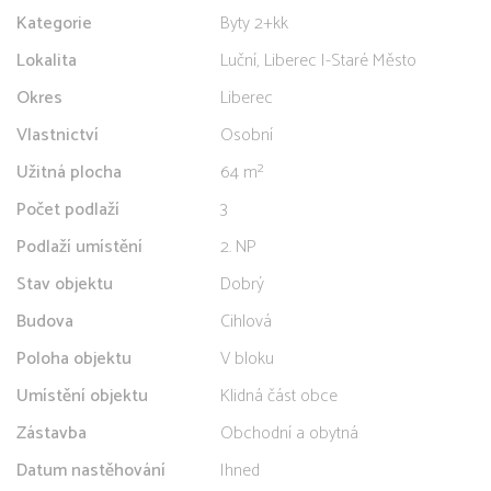
Kategorie
Byty 2+kk
Lokalita
Luční, Liberec I-Staré Město
Okres
Liberec
Vlastnictví
Osobní
Užitná plocha
64 m²
Počet podlaží
3
Podlaží umístění
2. NP
Stav objektu
Dobrý
Budova
Cihlová
Poloha objektu
V bloku
Umístění objektu
Klidná část obce
Zástavba
Obchodní a obytná
Datum nastěhování
Ihned