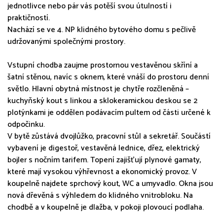
jednotlivce nebo pár vás potěší svou útulností i
praktičností.
Nachází se ve 4. NP klidného bytového domu s pečlivě
udržovanými společnými prostory.
Vstupní chodba zaujme prostornou vestavěnou skříní a
šatní stěnou, navíc s oknem, které vnáší do prostoru denní
světlo. Hlavní obytná místnost je chytře rozčleněná –
kuchyňský kout s linkou a sklokeramickou deskou se 2
plotýnkami je oddělen podávacím pultem od části určené k
odpočinku.
V bytě zůstává dvojlůžko, pracovní stůl a sekretář. Součástí
vybavení je digestoř, vestavěná lednice, dřez, elektrický
bojler s nočním tarifem. Topení zajišťují plynové gamaty,
které mají vysokou výhřevnost a ekonomický provoz. V
koupelně najdete sprchový kout, WC a umyvadlo. Okna jsou
nová dřevěná s výhledem do klidného vnitrobloku. Na
chodbě a v koupelně je dlažba, v pokoji plovoucí podlaha.