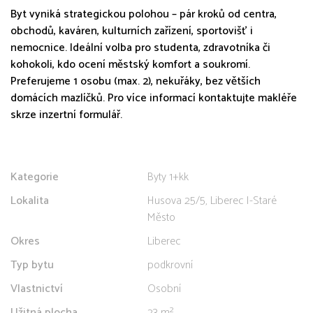
Byt vyniká strategickou polohou – pár kroků od centra,
obchodů, kaváren, kulturních zařízení, sportovišť i
nemocnice. Ideální volba pro studenta, zdravotníka či
kohokoli, kdo ocení městský komfort a soukromí.
Preferujeme 1 osobu (max. 2), nekuřáky, bez větších
domácích mazlíčků. Pro více informací kontaktujte makléře
skrze inzertní formulář.
Kategorie
Byty 1+kk
Lokalita
Husova 25/5, Liberec I-Staré
Město
Okres
Liberec
Typ bytu
podkrovní
Vlastnictví
Osobní
Užitná plocha
23 m²