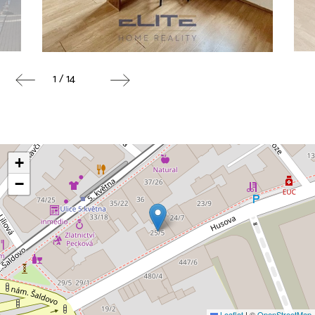
1 / 14
+
−
Leaflet
|
©
OpenStreetMap