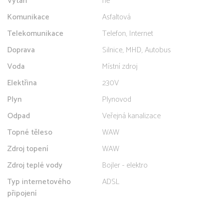
Výtah
ne
Komunikace
Asfaltová
Telekomunikace
Telefon, Internet
Doprava
Silnice, MHD, Autobus
Voda
Místní zdroj
Elektřina
230V
Plyn
Plynovod
Odpad
Veřejná kanalizace
Topné těleso
WAW
Zdroj topení
WAW
Zdroj teplé vody
Bojler - elektro
Typ internetového
ADSL
připojení