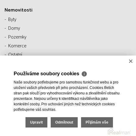
Nemovitosti
Byty
Domy
Pozemky
Komerce
Ostatní
×
Hledám
Používáme soubory cookies
ℹ
Nabízím
Naše soubory potřebujeme pro samotnou funkčnost webu a pro
Kontakty
uložení vašich předvoleb při jeho procházení. Cookies třetích
stran pak slouží pro vyhodnocování výkonu a zkvalitnění obsahu
prezentace. Nejsou určeny k identifikaci návštěvníka jako
konkrétní osoby. Pro uchování jiných než technických cookies
potřebujeme váš souhlas.
Upravit
Odmítnout
Přijímám vše