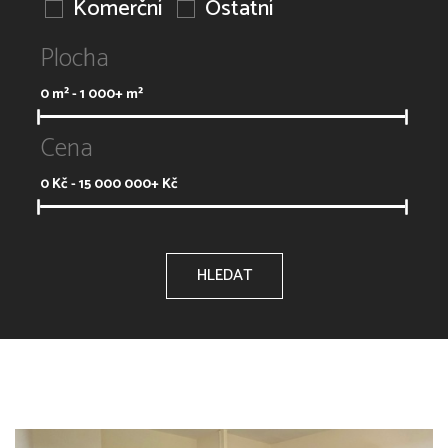
Komerční
Ostatní
Plocha
0
m² -
1 000+
m²
Cena
0
Kč -
15 000 000+
Kč
HLEDAT