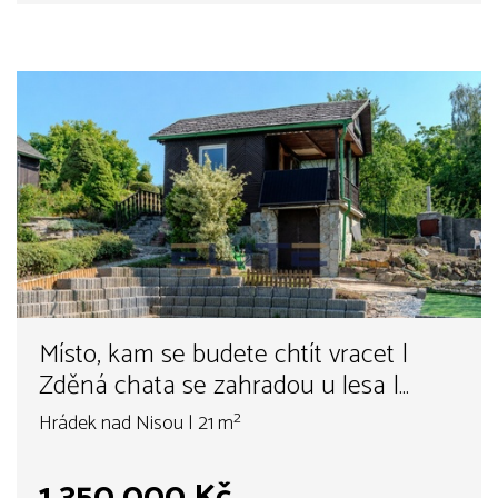
Místo, kam se budete chtít vracet |
Zděná chata se zahradou u lesa |
Hrádek nad Nisou
Hrádek nad Nisou | 21 m²
1 350 000 Kč