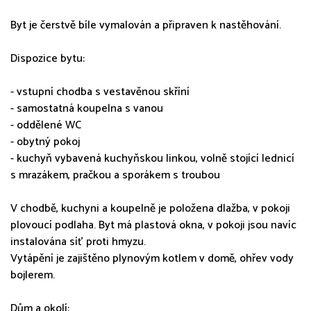
Byt je čerstvě bíle vymalován a připraven k nastěhování.
Dispozice bytu:
- vstupní chodba s vestavěnou skříní
- samostatná koupelna s vanou
- oddělené WC
- obytný pokoj
- kuchyň vybavená kuchyňskou linkou, volně stojící lednicí
s mrazákem, pračkou a sporákem s troubou
V chodbě, kuchyni a koupelně je položena dlažba, v pokoji
plovoucí podlaha. Byt má plastová okna, v pokoji jsou navíc
instalována síť proti hmyzu.
Vytápění je zajištěno plynovým kotlem v domě, ohřev vody
bojlerem.
Dům a okolí: