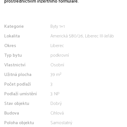
prostřednictvím inzertního formuláře.
Kategorie
Byty 1+1
Lokalita
Americká 580/26, Liberec III-Jeřáb
Okres
Liberec
Typ bytu
podkrovní
Vlastnictví
Osobní
Užitná plocha
39 m²
Počet podlaží
3
Podlaží umístění
3. NP
Stav objektu
Dobrý
Budova
Cihlová
Poloha objektu
Samostatný