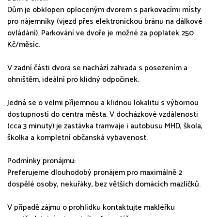
Dům je obklopen oploceným dvorem s parkovacími místy
pro nájemníky (vjezd přes elektronickou bránu na dálkové
ovládání). Parkování ve dvoře je možné za poplatek 250
Kč/měsíc.
V zadní části dvora se nachází zahrada s posezením a
ohništěm, ideální pro klidný odpočinek.
Jedná se o velmi příjemnou a klidnou lokalitu s výbornou
dostupností do centra města. V docházkové vzdálenosti
(cca 3 minuty) je zastávka tramvaje i autobusu MHD, škola,
školka a kompletní občanská vybavenost.
Podmínky pronájmu:
Preferujeme dlouhodobý pronájem pro maximálně 2
dospělé osoby, nekuřáky, bez větších domácích mazlíčků.
V případě zájmu o prohlídku kontaktujte makléřku