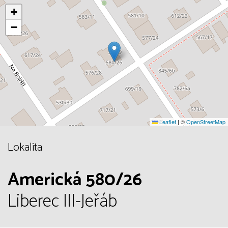
+
−
Leaflet
|
©
OpenStreetMap
Lokalita
Americká 580/26
Liberec III-Jeřáb