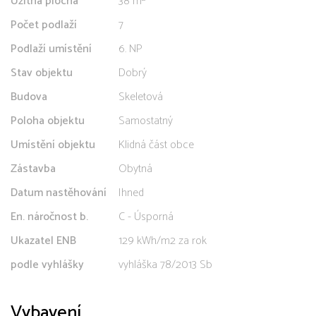
Užitná plocha
38 m²
Počet podlaží
7
Podlaží umístění
6. NP
Stav objektu
Dobrý
Budova
Skeletová
Poloha objektu
Samostatný
Umístění objektu
Klidná část obce
Zástavba
Obytná
Datum nastěhování
Ihned
En. náročnost b.
C - Úsporná
Ukazatel ENB
129 kWh/m2 za rok
podle vyhlášky
vyhláška 78/2013 Sb
Vybavení