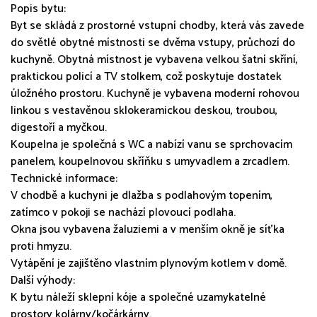
Popis bytu:
Byt se skládá z prostorné vstupní chodby, která vás zavede
do světlé obytné místnosti se dvěma vstupy, průchozí do
kuchyně. Obytná místnost je vybavena velkou šatní skříní,
praktickou policí a TV stolkem, což poskytuje dostatek
úložného prostoru. Kuchyně je vybavena moderní rohovou
linkou s vestavěnou sklokeramickou deskou, troubou,
digestoří a myčkou.
Koupelna je společná s WC a nabízí vanu se sprchovacím
panelem, koupelnovou skříňku s umyvadlem a zrcadlem.
Technické informace:
V chodbě a kuchyni je dlažba s podlahovým topením,
zatímco v pokoji se nachází plovoucí podlaha.
Okna jsou vybavena žaluziemi a v menším okně je síťka
proti hmyzu.
Vytápění je zajištěno vlastním plynovým kotlem v domě.
Další výhody:
K bytu náleží sklepní kóje a společné uzamykatelné
prostory kolárny/kočárkárny.