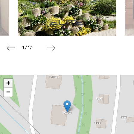
1 / 17
+
−