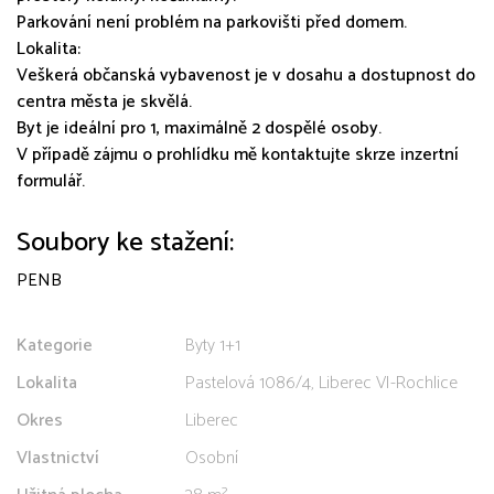
Parkování není problém na parkovišti před domem.
Lokalita:
Veškerá občanská vybavenost je v dosahu a dostupnost do
centra města je skvělá.
Byt je ideální pro 1, maximálně 2 dospělé osoby.
V případě zájmu o prohlídku mě kontaktujte skrze inzertní
formulář.
Soubory ke stažení:
PENB
Kategorie
Byty 1+1
Lokalita
Pastelová 1086/4, Liberec VI-Rochlice
Okres
Liberec
Vlastnictví
Osobní