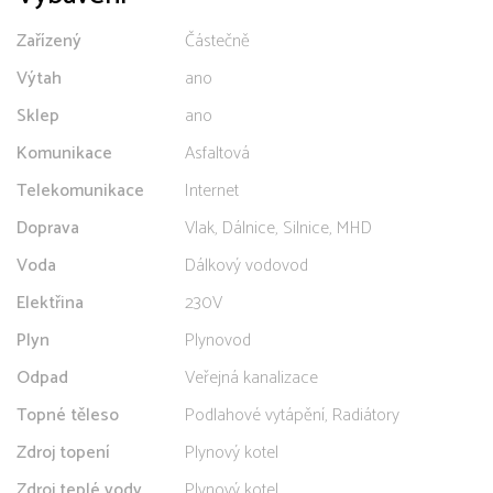
Zařízený
Částečně
Výtah
ano
Sklep
ano
Komunikace
Asfaltová
Telekomunikace
Internet
Doprava
Vlak, Dálnice, Silnice, MHD
Voda
Dálkový vodovod
Elektřina
230V
Plyn
Plynovod
Odpad
Veřejná kanalizace
Topné těleso
Podlahové vytápění, Radiátory
Zdroj topení
Plynový kotel
Zdroj teplé vody
Plynový kotel