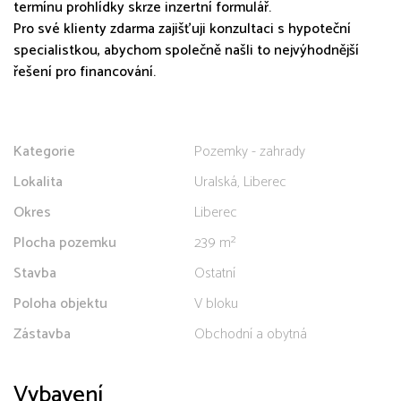
termínu prohlídky skrze inzertní formulář.
Pro své klienty zdarma zajišťuji konzultaci s hypoteční
specialistkou, abychom společně našli to nejvýhodnější
řešení pro financování.
Kategorie
Pozemky - zahrady
Lokalita
Uralská, Liberec
Okres
Liberec
Plocha pozemku
239 m²
Stavba
Ostatní
Poloha objektu
V bloku
Zástavba
Obchodní a obytná
Vybavení