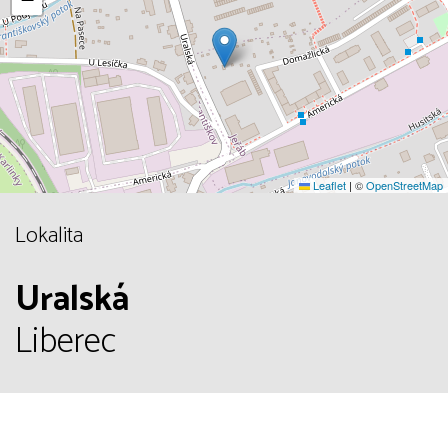
Leaflet
|
©
OpenStreetMap
Lokalita
Uralská
Liberec