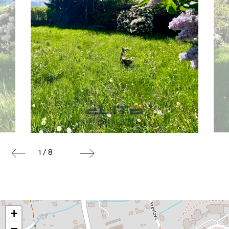
1 / 8
+
−