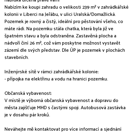
nabídka určena právě vám!
Nabízím ke koupi zahradu o velikosti 239 m² v zahrádkářské
kolonii v Liberci na Jeřábu, v ulici Uralská/Domažlická.
Pozemek je rovný a čistý, ideální pro pěstování všeho, co
máte rádi. Na pozemku stála chatka, která byla již ve
špatném stavu a byla odstraněna. Zastavěná plocha a
nádvoří činí 26 m², což vám poskytne možnost vystavět
zázemí dle svých představ. Dle ÚP je pozemek v plochách
stavebních.
Inženýrské sítě v rámci zahrádkářské kolonie:
- přípojka na elektřinu a vodu na hranici pozemku.
Občanská vybavenost:
V místě je výborná občanská vybavenost a dopravu do
města zajišťuje MHD s častými spoji. Autobusová zastávka
je v dosahu pár kroků.
Neváhejte mě kontaktovat pro více informací a sjednání