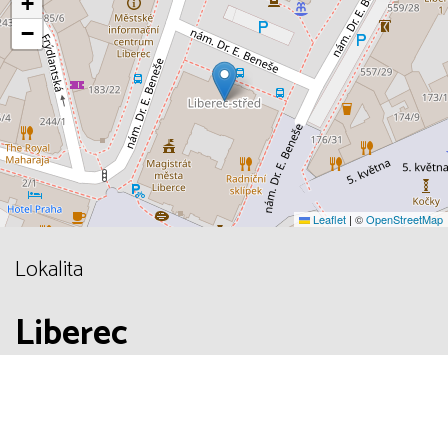
+
−
Leaflet
|
©
OpenStreetMap
Lokalita
Liberec