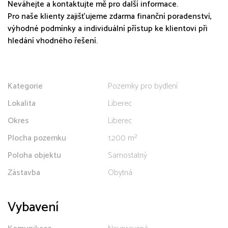
Neváhejte a kontaktujte mě pro další informace.
Pro naše klienty zajišťujeme zdarma finanční poradenství,
výhodné podmínky a individuální přístup ke klientovi při
hledání vhodného řešení.
Kategorie
Pozemky pro bydlení
Lokalita
Liberec
Okres
Liberec
Plocha pozemku
1.200 m²
Poloha objektu
Samostatný
Zástavba
Obytná
Vybavení