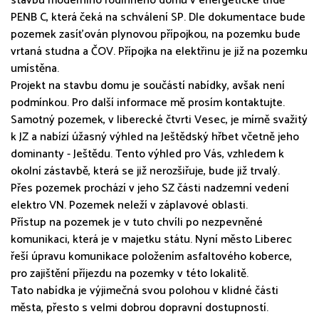
stavbu moderního rodinného domu v energetické třídě
PENB C, která čeká na schválení SP. Dle dokumentace bude
pozemek zasíťován plynovou přípojkou, na pozemku bude
vrtaná studna a ČOV. Přípojka na elektřinu je již na pozemku
umístěna.
Projekt na stavbu domu je součástí nabídky, avšak není
podmínkou. Pro další informace mě prosím kontaktujte.
Samotný pozemek, v liberecké čtvrti Vesec, je mírně svažitý
k JZ a nabízí úžasný výhled na Ještědský hřbet včetně jeho
dominanty - Ještědu. Tento výhled pro Vás, vzhledem k
okolní zástavbě, která se již nerozšiřuje, bude již trvalý.
Přes pozemek prochází v jeho SZ části nadzemní vedení
elektro VN. Pozemek neleží v záplavové oblasti.
Přístup na pozemek je v tuto chvíli po nezpevněné
komunikaci, která je v majetku státu. Nyní město Liberec
řeší úpravu komunikace položením asfaltového koberce,
pro zajištění příjezdu na pozemky v této lokalitě.
Tato nabídka je výjimečná svou polohou v klidné části
města, přesto s velmi dobrou dopravní dostupností.