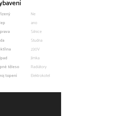
ybavení
řízený
Ne
lep
ano
prava
Silnice
da
Studna
ektřina
230V
pad
Jímka
pné těleso
Radiátory
roj topení
Elektrokotel