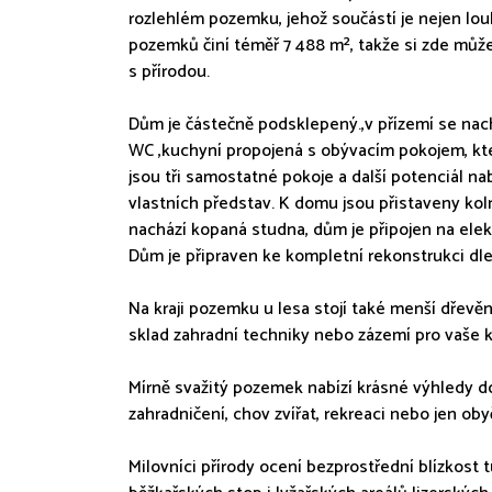
rozlehlém pozemku, jehož součástí je nejen louk
pozemků činí téměř 7 488 m², takže si zde může
s přírodou.
Dům je částečně podsklepený.,v přízemí se nac
WC ,kuchyní propojená s obývacím pokojem, kte
jsou tři samostatné pokoje a další potenciál na
vlastních představ. K domu jsou přistaveny kol
nachází kopaná studna, dům je připojen na elekt
Dům je připraven ke kompletní rekonstrukci dle
Na kraji pozemku u lesa stojí také menší dřevěn
sklad zahradní techniky nebo zázemí pro vaše k
Mírně svažitý pozemek nabízí krásné výhledy do
zahradničení, chov zvířat, rekreaci nebo jen ob
Milovníci přírody ocení bezprostřední blízkost tu