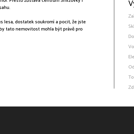
h hor. Přesto zůstává centrum Smržovky i
V
sahu.
Za
 lesa, dostatek soukromí a pocit, že jste
Sk
 by tato nemovitost mohla být právě pro
Do
Vo
El
Od
To
Zd