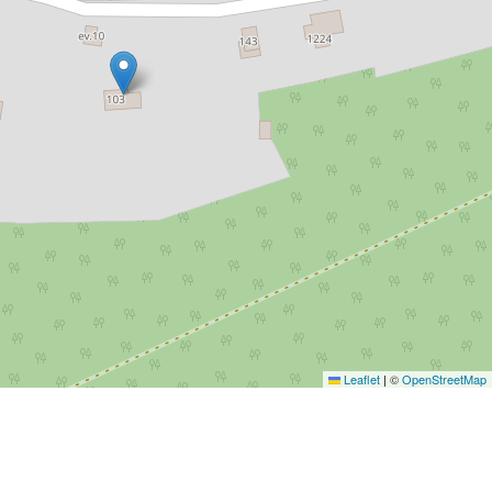
Leaflet
|
©
OpenStreetMap