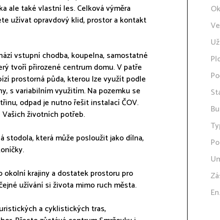
a ale také vlastní les. Celková výměra
Ok
te užívat opravdový klid, prostor a kontakt
Ve
Už
hází vstupní chodba, koupelna, samostatné
Pl
rý tvoří přirozené centrum domu. V patře
Po
bízí prostorná půda, kterou lze využít podle
ny, s variabilním využitím. Na pozemku se
St
řinu, odpad je nutno řešit instalací ČOV.
Bu
 Vašich životních potřeb.
Ty
á stodola, která může posloužit jako dílna,
Po
oníčky.
Um
 okolní krajiny a dostatek prostoru pro
Zá
yčejné užívání si života mimo ruch města.
En
ristických a cyklistických tras,