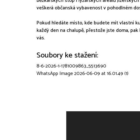
běžkařských stop i lyžařských areálů Jizerskýc
veškerá občanská vybavenost v pohodlném do
Pokud hledáte místo, kde budete mít vlastní kus
každý den na chalupě, přestože jste doma, pak
vás.
Soubory ke stažení:
8-6-2026-1-1781009863_5513690
WhatsApp Image 2026-06-09 at 16.01.49 (1)