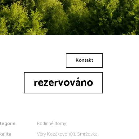
Kontakt
rezervováno
tegorie
Rodinné domy
kalita
Věry Kozákové 103, Smržovka