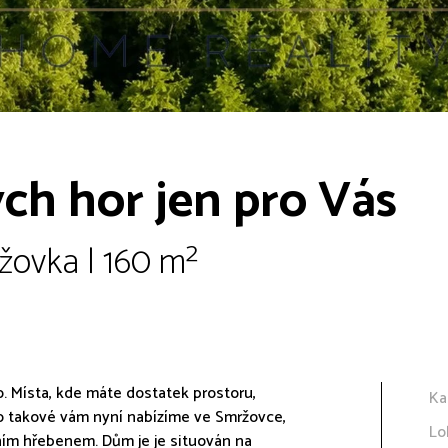
ch hor jen pro Vás
žovka | 160 m²
ko. Místa, kde máte dostatek prostoru,
Ka
no takové vám nyní nabízíme ve Smržovce,
Lo
ím hřebenem. Dům je je situován na