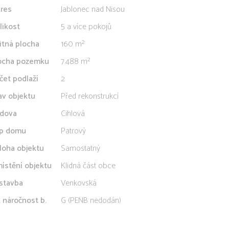
res
Jablonec nad Nisou
likost
5 a více pokojů
itná plocha
160 m²
ocha pozemku
7.488 m²
čet podlaží
2
av objektu
Před rekonstrukcí
dova
Cihlová
p domu
Patrový
loha objektu
Samostatný
ístění objektu
Klidná část obce
stavba
Venkovská
. náročnost b.
G (PENB nedodán)