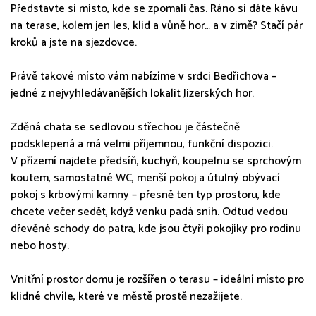
Představte si místo, kde se zpomalí čas. Ráno si dáte kávu
na terase, kolem jen les, klid a vůně hor… a v zimě? Stačí pár
kroků a jste na sjezdovce.
Právě takové místo vám nabízíme v srdci Bedřichova –
jedné z nejvyhledávanějších lokalit Jizerských hor.
Zděná chata se sedlovou střechou je částečně
podsklepená a má velmi příjemnou, funkční dispozici.
V přízemí najdete předsíň, kuchyň, koupelnu se sprchovým
koutem, samostatné WC, menší pokoj a útulný obývací
pokoj s krbovými kamny – přesně ten typ prostoru, kde
chcete večer sedět, když venku padá sníh. Odtud vedou
dřevěné schody do patra, kde jsou čtyři pokojíky pro rodinu
nebo hosty.
Vnitřní prostor domu je rozšířen o terasu – ideální místo pro
klidné chvíle, které ve městě prostě nezažijete.