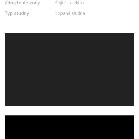
Zdroj teplé vody
Bojler - elektro
Typ studny
Kopaná studna