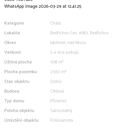
WhatsApp Image 2026-03-29 at 12.41.25
Kategorie
Chata
Lokalita
Bedřichov č.ev. 1680, Bedřichov
Okres
Jablonec nad Nisou
Velikost
5 a více pokojů
Užitná plocha
108 m²
Plocha pozemku
2.567 m²
Stav objektu
Dobrý
Budova
Cihlová
Typ domu
Přízemní
Poloha objektu
Samostatný
Umístění objektu
Polosamota