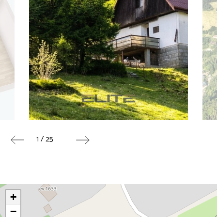
1 / 25
+
−