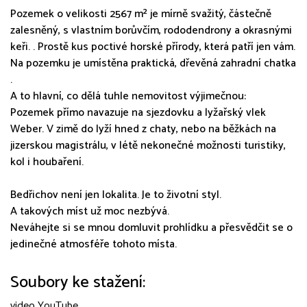
Pozemek o velikosti 2567 m² je mírně svažitý, částečně
zalesněný, s vlastním borůvčím, rododendrony a okrasnými
keři. . Prostě kus poctivé horské přírody, která patří jen vám.
Na pozemku je umístěna praktická, dřevěná zahradní chatka
.
A to hlavní, co dělá tuhle nemovitost výjimečnou:
Pozemek přímo navazuje na sjezdovku a lyžařský vlek
Weber. V zimě do lyží hned z chaty, nebo na běžkách na
jizerskou magistrálu, v létě nekonečné možnosti turistiky,
kol i houbaření.
Bedřichov není jen lokalita. Je to životní styl.
A takových míst už moc nezbývá.
Neváhejte si se mnou domluvit prohlídku a přesvědčit se o
jedinečné atmosféře tohoto místa.
Soubory ke stažení:
video YouTube