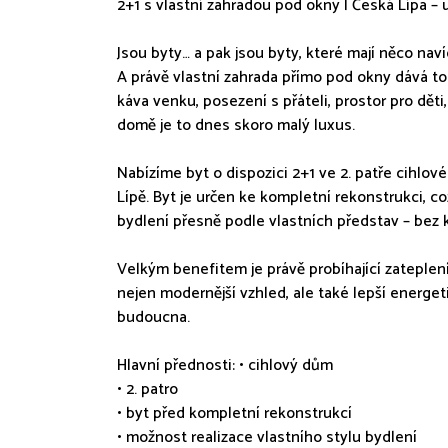
2+1 s vlastní zahradou pod okny | Česká Lípa – 
Jsou byty… a pak jsou byty, které mají něco naví
A právě vlastní zahrada přímo pod okny dává to
káva venku, posezení s přáteli, prostor pro dět
domě je to dnes skoro malý luxus.
Nabízíme byt o dispozici 2+1 ve 2. patře cihlo
Lípě. Byt je určen ke kompletní rekonstrukci, c
bydlení přesně podle vlastních představ – bez 
Velkým benefitem je právě probíhající zateple
nejen modernější vzhled, ale také lepší energe
budoucna.
Hlavní přednosti: • cihlový dům
• 2. patro
• byt před kompletní rekonstrukcí
• možnost realizace vlastního stylu bydlení