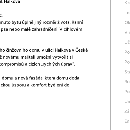
ul. Halkova
Ka
Lo
c.
muto bytu úplně jiný rozměr života. Ranní
Ok
i, psa nebo malé zahradničení. V cihlovém
Vl
Už
vého činžovního domu v ulici Halkova v České
Po
ož novému majiteli umožní vytvořit si
Po
kompromisů a cizích „rychlých úprav“.
St
ní domu a nová fasáda, která domu dodá
Bu
tickou úsporu a komfort bydlení do
Po
Um
Zá
En