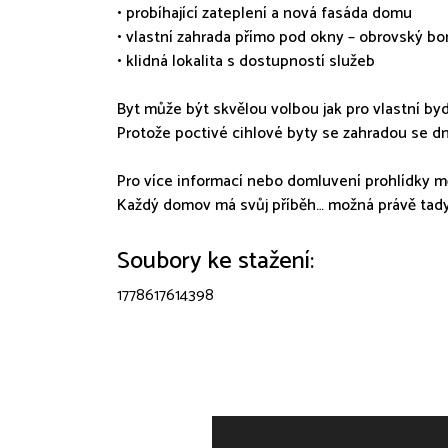
• probíhající zateplení a nová fasáda domu
• vlastní zahrada přímo pod okny – obrovský b
• klidná lokalita s dostupností služeb
Byt může být skvělou volbou jak pro vlastní bydl
Protože poctivé cihlové byty se zahradou se dn
Pro více informací nebo domluvení prohlídky m
Každý domov má svůj příběh… možná právě tady
Soubory ke stažení:
1778617614398