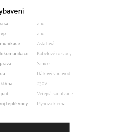
ybavení
rasa
ano
lep
ano
munikace
Asfaltová
lekomunikace
Kabelové rozvody
prava
Silnice
da
Dálkový vodovod
ektřina
230V
pad
Veřejná kanalizace
roj teplé vody
Plynová karma