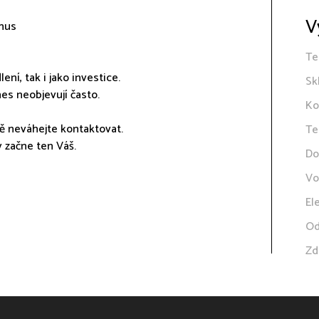
V
onus
Te
ení, tak i jako investice.
Sk
es neobjevují často.
Ko
ě neváhejte kontaktovat.
Te
 začne ten Váš.
Do
Vo
El
Od
Zd