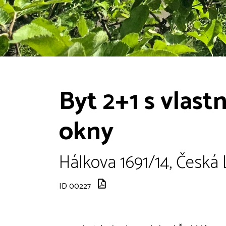
Byt 2+1 s vlast
okny
Hálkova 1691/14, Česká 
ID 00227