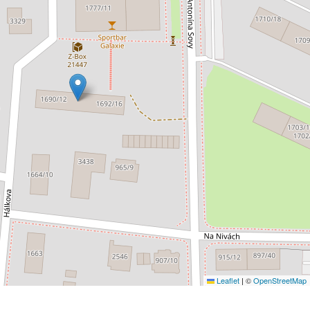
Leaflet
|
©
OpenStreetMap