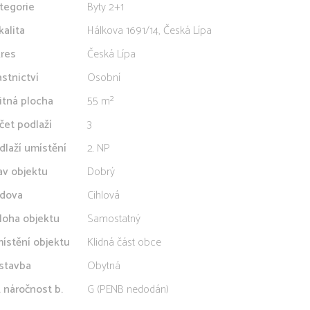
tegorie
Byty 2+1
kalita
Hálkova 1691/14, Česká Lípa
res
Česká Lípa
astnictví
Osobní
itná plocha
55 m²
čet podlaží
3
dlaží umístění
2. NP
av objektu
Dobrý
dova
Cihlová
loha objektu
Samostatný
ístění objektu
Klidná část obce
stavba
Obytná
. náročnost b.
G (PENB nedodán)