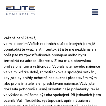
Elite Home Reality s.r.o.
Vážená paní Žárská,
velmi si cením Vašich realitních služeb, kterých jsem již
poněkolikáté využila. Ani tentokrát jste mě nezklamala a
opět jste mi zprostředkovala pronájem mého bytu,
tentokrát na adrese Liberec 6, Žitná 817, s obrovskou
profesionalitou a vstřícností. Vybrala jste nového nájemce
ve velmi krátké době, zprostředkovala společná setkání,
kdy jste byla vždy ochotná naslouchat představám mým
jako pronajímatele, ale i představám nájemce. Vždy jste
dokázala pohotově a jasně skloubit naše požadavky, takže
ve výsledku můžeme být oba spokojeni. Při jednáních jsem
ocenila Vaši flexibilitu, vystupování, upřímný zájem a