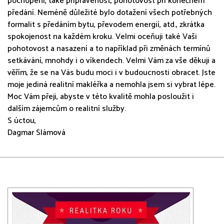
pochopení, také připravenost, pohotovost při konečném
předání. Neméně důležité bylo dotažení všech potřebných
formalit s předáním bytu, převodem energií, atd., zkrátka
spokojenost na každém kroku. Velmi oceňuji také Vaši
pohotovost a nasazení a to například při změnách termínů
setkávání, mnohdy i o víkendech. Velmi Vám za vše děkuji a
věřím, že se na Vás budu moci i v budoucnosti obracet. Jste
moje jediná realitní makléřka a nemohla jsem si vybrat lépe.
Moc Vám přeji, abyste v této kvalitě mohla posloužit i
dalším zájemcům o realitní služby.
S úctou,
Dagmar Slámová