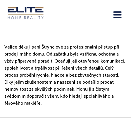
Elite Home Reality s.r.o.
Velice děkuji paní Štrynclové za profesionální přístup při
prodeji mého domu. Od začátku byla vstřícná, ochotná a
vždy připravená poradit. Oceňuji její otevřenou komunikaci,
spolehlivost a trpělivost při řešení všech detailů. Celý
proces proběhl rychle, hladce a bez zbytečných starostí.
Díky jejím zkušenostem a nasazení se podařilo prodat
nemovitost za skvělých podmínek. Mohu ji s čistým
svědomím doporučit všem, kdo hledají spolehlivého a
férového makléře.