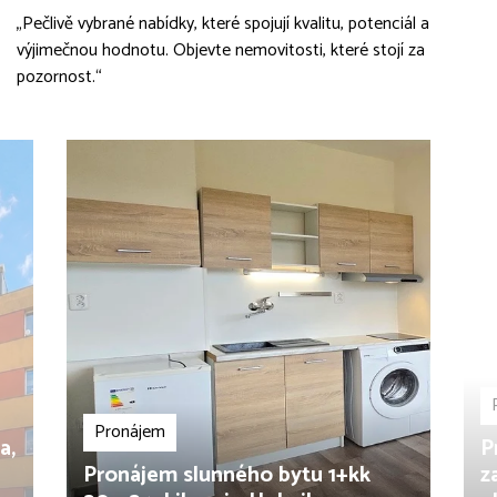
„Pečlivě vybrané nabídky, které spojují kvalitu, potenciál a
výjimečnou hodnotu. Objevte nemovitosti, které stojí za
pozornost.“
Pronájem
a,
P
Pronájem slunného bytu 1+kk
z