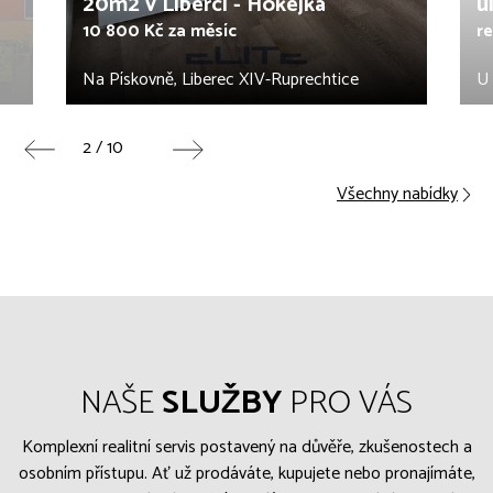
20m2 v Liberci - Hokejka
u
10 800 Kč za měsíc
r
Na Pískovně, Liberec XIV-Ruprechtice
U 
2 / 10
Všechny nabídky
NAŠE
SLUŽBY
PRO VÁS
Komplexní realitní servis postavený na důvěře, zkušenostech a
osobním přístupu. Ať už prodáváte, kupujete nebo pronajímáte,