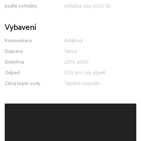
podle vyhlášky
vyhláška 264/2020 Sb
Vybavení
Komunikace
Asfaltová
Doprava
Silnice
Elektřina
230V, 400V
Odpad
ČOV pro celý objekt
Zdroj teplé vody
Tepelné čerpadlo