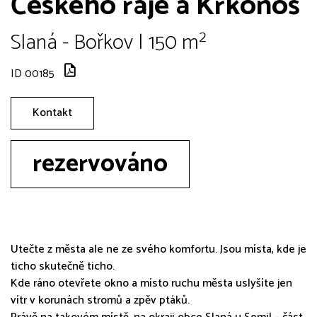
Českého ráje a Krkonoš
Slaná - Bořkov | 150 m²
ID 00185
Kontakt
rezervováno
Utečte z města ale ne ze svého komfortu. Jsou místa, kde je
ticho skutečně ticho.
Kde ráno otevřete okno a místo ruchu města uslyšíte jen
vítr v korunách stromů a zpěv ptáků.