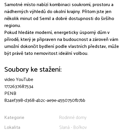
Samotné místo nabízí kombinaci soukromí, prostoru a
nádherných výhledů do okolní krajiny. Přitom jste jen
několik minut od Semil a dobré dostupnosti do širšího
regionu.
Pokud hledáte moderní, energeticky úsporný dům v
přírodě, který je připraven na budoucnost a zároveň vám
umožní dokončit bydlení podle vlastních představ, může
být právě tato nemovitost ideální volbou.
Soubory ke stažení:
video YouTube
1772637687534
PENB
824ef398-d368-4b2c-ae9e-4550750fb7bb
Kategorie
Rodinné domy
Lokalita
Slaná - Bořkov