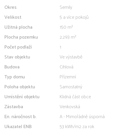
Okres
Semily
Velikost
5 a více pokojů
Užitná plocha
150 m²
Plocha pozemku
2.293 m²
Počet podlaží
1
Stav objektu
Ve výstavbě
Budova
Cihlová
Typ domu
Přízemní
Poloha objektu
Samostatný
Umístění objektu
Klidná část obce
Zástavba
Venkovská
En. náročnost b.
A - Mimořádně úsporná
Ukazatel ENB
53 kWh/m2 za rok