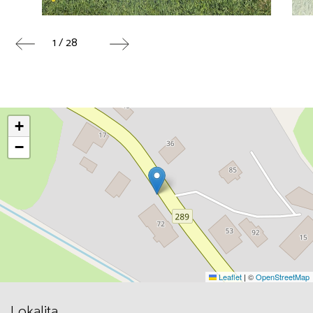
1 / 28
+
−
Leaflet
|
©
OpenStreetMap
Lokalita