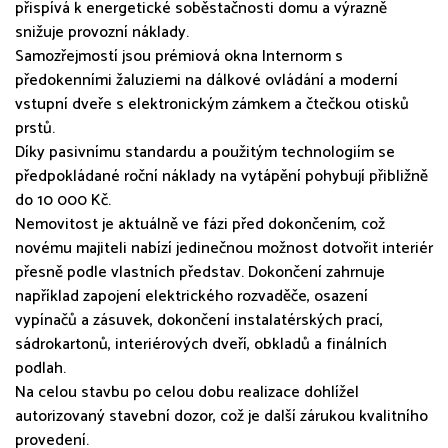
přispívá k energetické soběstačnosti domu a výrazně
snižuje provozní náklady.
Samozřejmostí jsou prémiová okna Internorm s
předokenními žaluziemi na dálkové ovládání a moderní
vstupní dveře s elektronickým zámkem a čtečkou otisků
prstů.
Díky pasivnímu standardu a použitým technologiím se
předpokládané roční náklady na vytápění pohybují přibližně
do 10 000 Kč.
Nemovitost je aktuálně ve fázi před dokončením, což
novému majiteli nabízí jedinečnou možnost dotvořit interiér
přesně podle vlastních představ. Dokončení zahrnuje
například zapojení elektrického rozvaděče, osazení
vypínačů a zásuvek, dokončení instalatérských prací,
sádrokartonů, interiérových dveří, obkladů a finálních
podlah.
Na celou stavbu po celou dobu realizace dohlížel
autorizovaný stavební dozor, což je další zárukou kvalitního
provedení.