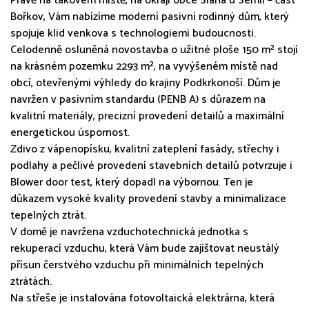
Právě na takovém místě, na okraji obce Slaná u Semil – část
Bořkov, Vám nabízíme moderní pasivní rodinný dům, který
spojuje klid venkova s technologiemi budoucnosti.
Celodenně osluněná novostavba o užitné ploše 150 m² stojí
na krásném pozemku 2293 m², na vyvýšeném místě nad
obcí, otevřenými výhledy do krajiny Podkrkonoší. Dům je
navržen v pasivním standardu (PENB A) s důrazem na
kvalitní materiály, precizní provedení detailů a maximální
energetickou úspornost.
Zdivo z vápenopísku, kvalitní zateplení fasády, střechy i
podlahy a pečlivé provedení stavebních detailů potvrzuje i
Blower door test, který dopadl na výbornou. Ten je
důkazem vysoké kvality provedení stavby a minimalizace
tepelných ztrát.
V domě je navržena vzduchotechnická jednotka s
rekuperací vzduchu, která Vám bude zajištovat neustálý
přísun čerstvého vzduchu při minimálních tepelných
ztrátách.
Na střeše je instalována fotovoltaická elektrárna, která